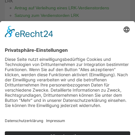
LRK
Antrag auf Verleihung eines LRK-Verdienstordens
Satzung zum Verdienstorden LRK
BDK
Alle Anträge finden Sie auf der BDK-Seite >Link zum BDK
ARAG
Merkblatt
Kurzübersicht
Antrag für LRK Mitglieder
News
Aufruf zur Solidarität und zum Zusammenhalt
Absage “bundesweiter digitaler Rosenmontag“
Der Präsident des Bund Deutscher Karneval und der
Vizepräsident “Mitte“ Dr. Peter Krawietz teilen die Bestürzung
über den Völkerrechtsbruch durch den russischen Präsidenten
Putin und nehmen Anteil an dem Schicksal der Menschen in der
Ukraine. Während Friedensdemonstrationen, Mahnwachen und