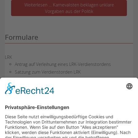
Weiterlesen … Karnevalisten beklagen unklare
Vorgaben aus der Politik
Formulare
LRK
Antrag auf Verleihung eines LRK-Verdienstordens
Satzung zum Verdienstorden LRK
BDK
Alle Anträge finden Sie auf der BDK-Seite >Link zum BDK
ARAG
Merkblatt
Kurzübersicht
Antrag für LRK Mitglieder
News