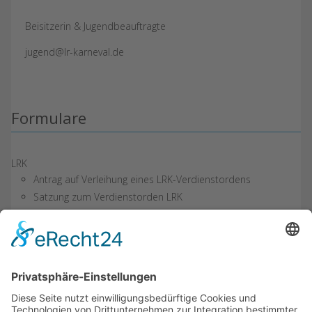
Beisitzerin & Jugendbeauftragte
jugend@lr-karneval.de
Formulare
LRK
Antrag auf Verleihung eines LRK-Verdienstordens
Satzung zum Verdienstorden LRK
BDK
Alle Anträge finden Sie auf der BDK-Seite >Link zum BDK
ARAG
Merkblatt
Kurzübersicht
Antrag für LRK Mitglieder